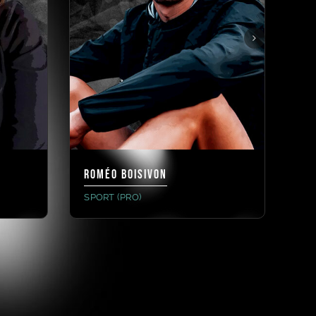
Roméo Boisivon
DO
SPORT (PRO)
SP