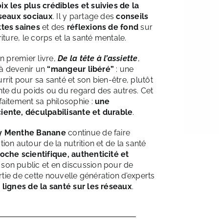
ix les plus crédibles et suivies de la
éseaux sociaux
. Il y partage des
conseils
ttes saines
et des
réflexions de fond
sur
riture, le corps et la santé mentale.
on premier livre,
De la tête à l’assiette
,
e à devenir un
“mangeur libéré”
: une
rit pour sa santé et son bien-être, plutôt
nte du poids ou du regard des autres. Cet
faitement sa philosophie :
une
iente, déculpabilisante et durable
.
y Menthe Banane
continue de faire
ion autour de la nutrition et de la santé
oche scientifique, authenticité et
 son public et en discussion pour de
 partie de cette nouvelle génération d’experts
 lignes de la santé sur les réseaux
.