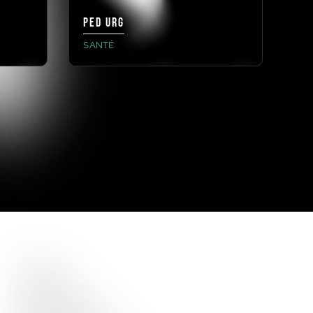
PED URG
IS
SANTÉ
GR