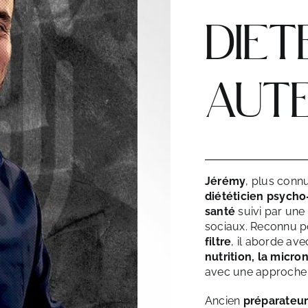
DIET
AUT
Jérémy
, plus conn
diététicien psycho
santé
suivi par une
sociaux. Reconnu 
filtre
, il aborde av
nutrition, la micro
avec une approche sc
Ancien
préparateu