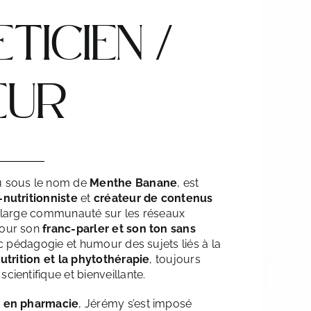
ETICIEN /
EUR
u sous le nom de
Menthe Banane
, est
-nutritionniste
et
créateur de contenus
 large communauté sur les réseaux
pour son
franc-parler et son ton sans
ec pédagogie et humour des sujets liés à la
nutrition et la phytothérapie
, toujours
ientifique et bienveillante.
r en pharmacie
, Jérémy s’est imposé