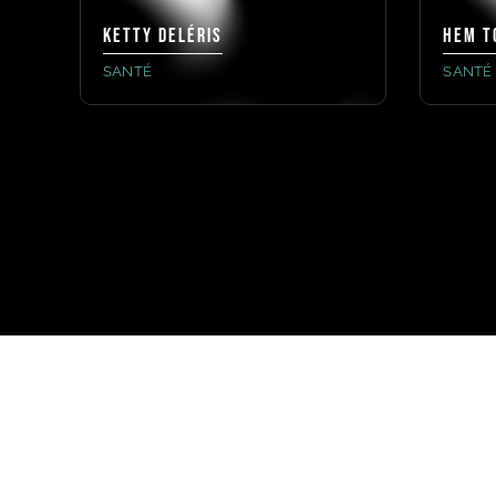
Ketty Deléris
HEM T
SANTÉ
SANTÉ