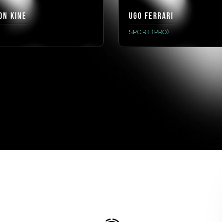
ON KINE
UGO FERRARI
SPORT (PRO)