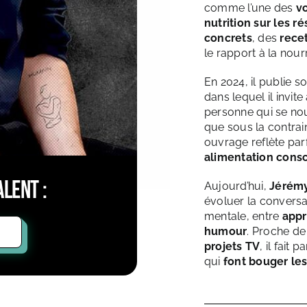
comme l’une des
vo
nutrition sur les r
concrets
, des
rece
le rapport à la nour
En 2024, il publie s
dans lequel il invit
personne qui se nour
que sous la contrai
ouvrage reflète par
alimentation consc
lent :
Aujourd’hui,
Jérém
évoluer la conversat
mentale, entre
appr
humour
. Proche de
projets TV
, il fait
qui
font bouger les