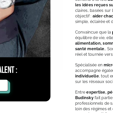
les idées reçues su
claires, basées sur 
objectif :
aider chac
simple, éclairée et 
Convaincue que la
équilibre de vie, el
alimentation, somme
santé mentale
… So
réel et tournée vers
Spécialisée en
micr
lent :
accompagne égalem
individuelle
, tout 
sur les réseaux soc
Entre
expertise, p
Budinsky
fait parti
professionnels de sa
loin des régimes et 