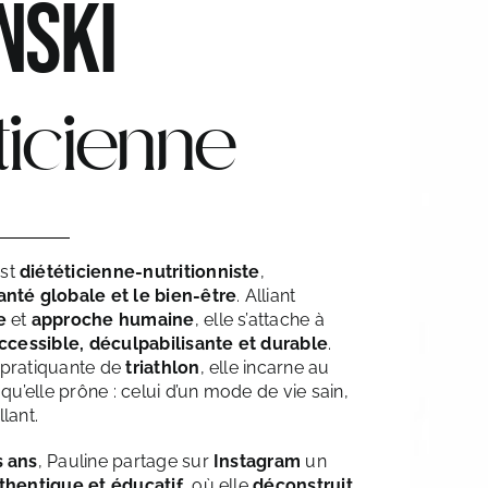
NSKI
ticienne
st
diététicienne-nutritionniste
,
anté globale et le bien-être
. Alliant
e
et
approche humaine
, elle s’attache à
ccessible, déculpabilisante et durable
.
 pratiquante de
triathlon
, elle incarne au
 qu’elle prône : celui d’un mode de vie sain,
lant.
s ans
, Pauline partage sur
Instagram
un
thentique et éducatif
, où elle
déconstruit