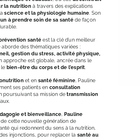
r la nutrition
à travers des explications
la
science et la physiologie humaine
. Son
un à prendre soin de sa santé
de façon
durable.
prévention santé
est la clé d’un meilleur
le aborde des thématiques variées :
il, gestion du stress, activité physique,
n approche est globale, ancrée dans le
 le
bien-être du corps et de l’esprit
.
onutrition
et en
santé féminine
, Pauline
ent ses patients en
consultation
en poursuivant sa mission de
transmission
iaux.
édagogie et bienveillance
,
Pauline
e de cette nouvelle génération de
nté qui redonnent du sens à la nutrition,
des injonctions, pour replacer la
santé au