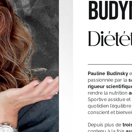
BUDY
Diété
Pauline Budinsky
e
passionnée par la
s
rigueur scientifiqu
rendre la nutrition
a
Sportive assidue et
quotidien l’équilibre
conscient et bienveil
Depuis plus de
troi
contenu à la fois
au