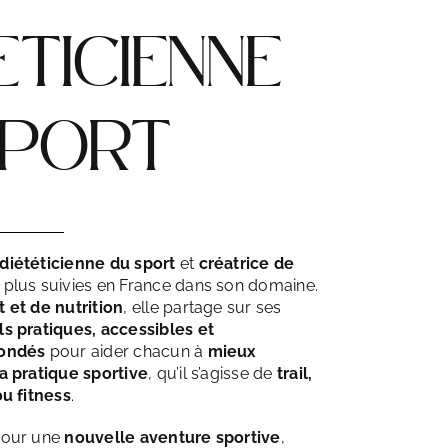
ETICIENNE
SPORT
diététicienne du sport
et
créatrice de
 plus suivies en France dans son domaine.
t et de nutrition
, elle partage sur ses
ls pratiques, accessibles et
fondés
pour aider chacun à
mieux
a pratique sportive
, qu’il s’agisse de
trail,
ou fitness
.
pour une
nouvelle aventure sportive
,