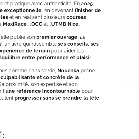
e et pratique avec authenticité. En
2025
,
e exceptionnelle
, en devenant
finisher de
iles
et en réalisant plusieurs
courses
a
MaxiRace
, l’
OCC
et l’
UTMB Nice
.
elle publie son
premier ouvrage
,
Le
f
, un livre qui rassemble
ses conseils, ses
xpérience de terrain
pour aider les
’équilibre entre performance et plaisir
.
enus comme dans sa vie,
Nouchka
prône
éculpabilisante et concrète de la
 Sa proximité, son expertise et son
ont
une référence incontournable
pour
veulent
progresser sans se prendre la tête
.
 :