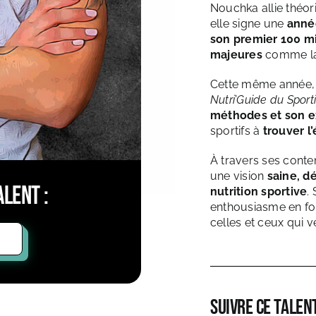
Nouchka allie théori
elle signe une
anné
son premier 100 m
majeures
comme l
Cette même année, 
Nutri’Guide du Sporti
méthodes et son e
sportifs à
trouver l
À travers ses cont
une vision
saine, d
lent :
nutrition sportive
.
enthousiasme en f
celles et ceux qui 
Suivre ce talent