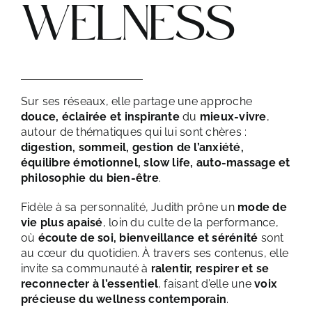
WELNESS
Judith
Sur ses réseaux, elle partage une approche
Samama-
douce, éclairée et inspirante
du
mieux-vivre
,
Patte
autour de thématiques qui lui sont chères :
est
digestion, sommeil, gestion de l’anxiété,
experte
équilibre émotionnel, slow life, auto-massage et
wellness
philosophie du bien-être
.
et
créatrice
de
Fidèle à sa personnalité, Judith prône un
mode de
contenu
vie plus apaisé
, loin du culte de la performance,
bien-
où
écoute de soi, bienveillance et sérénité
sont
être
,
au cœur du quotidien. À travers ses contenus, elle
après
invite sa communauté à
ralentir, respirer et se
avoir
reconnecter à l’essentiel
, faisant d’elle une
voix
été
journaliste
précieuse du wellness contemporain
.
en