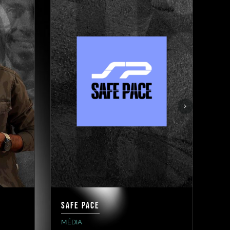
Safe pace
SK
MÉDIA
SA