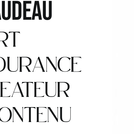
AUDEAU
RT
NDURANCE
REATEUR
CONTENU