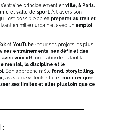
s’entraîne principalement en
ville, à Paris
,
tume et salle de sport
. À travers son
u’il est possible de
se préparer au trail et
ivant en milieu urbain et avec un
emploi
Tok
et
YouTube
(pour ses projets les plus
ge
ses entraînements, ses défis et des
 avec voix off
, où il aborde autant la
e mental, la discipline et le
oi
. Son approche mêle
fond, storytelling,
ur
, avec une volonté claire :
montrer que
er ses limites et aller plus loin que ce
 :