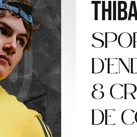
THIB
SPO
D’E
& C
DE 