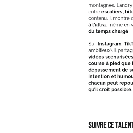
montagnes, Landry 
entre
escaliers, bi
contenu, il montre q
à l’ultra
, même en v
du temps chargé
.
Sur
Instagram, Tik
ambitieux), il parta
vidéos scénarisées
course à pied que l
dépassement de s
intention et humo
chacun peut repouss
qu’il croit possible
.
Suivre ce talent