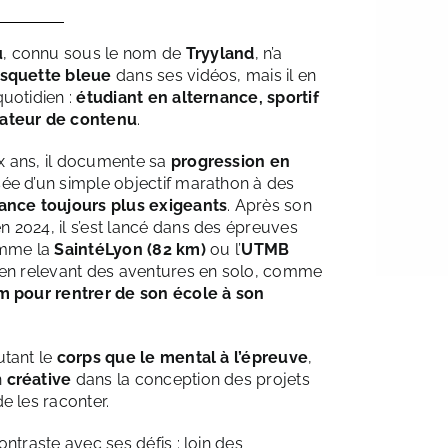
u
, connu sous le nom de
Tryyland
, n’a
squette bleue
dans ses vidéos, mais il en
quotidien :
étudiant en alternance, sportif
éateur de contenu
.
x ans, il documente sa
progression en
sée d’un simple objectif marathon à des
rance toujours plus exigeants
. Après son
 2024, il s’est lancé dans des épreuves
mme la
SaintéLyon (82 km)
ou l’
UTMB
t en relevant des aventures en solo, comme
m pour rentrer de son école à son
utant le
corps que le mental à l’épreuve
,
n
créative
dans la conception des projets
e les raconter.
ontraste avec ses défis : loin des