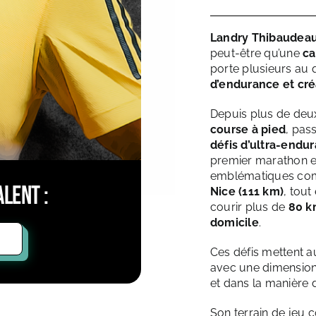
Landry Thibaudea
peut-être qu’une
ca
porte plusieurs au 
d’endurance et cr
Depuis plus de deu
course à pied
, pas
défis d’ultra-endu
premier marathon en
emblématiques co
lent :
Nice (111 km)
, tou
courir plus de
80 k
domicile
.
Ces défis mettent a
avec une dimensio
et dans la manière d
Son terrain de jeu c